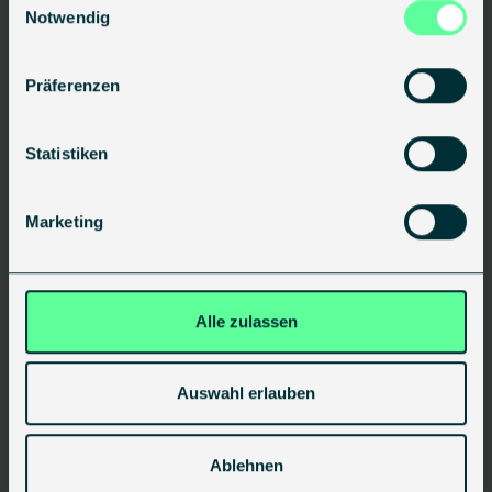
Notwendig
-
Präferenzen
Post 1
--
Statistiken
October 30, 2024
Topic1
Marketing
Alle zulassen
Popular Discussions
Auswahl erlauben
Post 1
Ablehnen