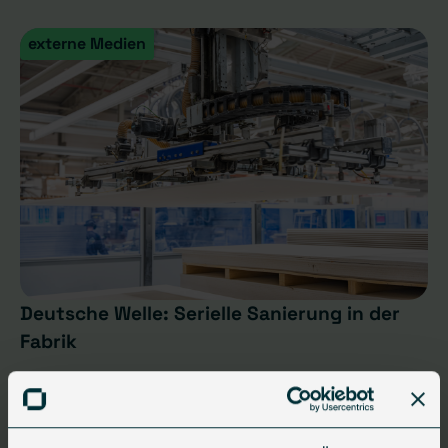
externe Medien
Deutsche Welle: Serielle Sanierung in der
Fabrik
04.08.2026
•
3 min
Zum Beitrag (extern) ↗