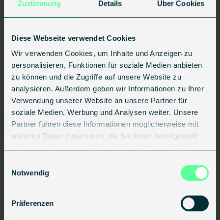
Zustimmung
Details
Über Cookies
Presseinfo
Diese Webseite verwendet Cookies
Wir verwenden Cookies, um Inhalte und Anzeigen zu
personalisieren, Funktionen für soziale Medien anbieten
zu können und die Zugriffe auf unsere Website zu
analysieren. Außerdem geben wir Informationen zu Ihrer
Verwendung unserer Website an unsere Partner für
soziale Medien, Werbung und Analysen weiter. Unsere
Partner führen diese Informationen möglicherweise mit
Erste DGNB-Zertifizierung einer seriellen
weiteren Daten zusammen, die Sie ihnen bereitgestellt
Sanierung
haben oder die sie im Rahmen Ihrer Nutzung der Dienste
gesammelt haben.
Einwilligungsauswahl
10.07.2026
•
2 min
Notwendig
-> Artikel lesen
Präferenzen
Presseinfo