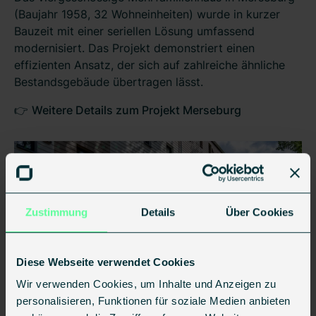
(Baujahr 1958, 32 Wohneinheiten) wurde in kurzer
Bauzeit mit einer seriellen Lösung umfassend
modernisiert. Das Projekt demonstriert einen
effizienten Ansatz, der sich auf zahlreiche ähnliche
Bestandsgebäude übertragen lässt.
👉
Weitere Details zum Projekt Merseburg
Zustimmung
Details
Über Cookies
Diese Webseite verwendet Cookies
Wir verwenden Cookies, um Inhalte und Anzeigen zu
personalisieren, Funktionen für soziale Medien anbieten