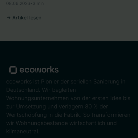
08.06.2026
•
3 min
-> Artikel lesen
ecoworks ist Pionier der seriellen Sanierung in
Deutschland. Wir begleiten
Wohnungsunternehmen von der ersten Idee bis
zur Umsetzung und verlagern 80 % der
Wertschöpfung in die Fabrik. So transformieren
wir Wohnungsbestände wirtschaftlich und
klimaneutral.