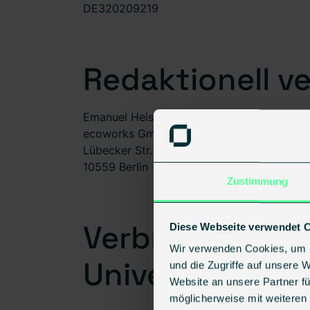
DE320209219
Redaktionell v
Emanuel Heisenberg
ecoworks GmbH
Lübecker Str. 1-2
10559 Berlin
Zustimmung
Verbraucher­str
Diese Webseite verwendet 
Wir verwenden Cookies, um I
Universal­schli
und die Zugriffe auf unsere 
Website an unsere Partner fü
möglicherweise mit weiteren