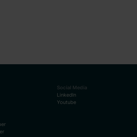
Social Media
LinkedIn
Youtube
per
er