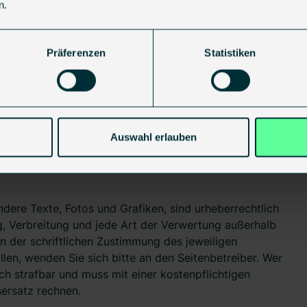
n.
Streitbeilegungsverfahren vor einer
.
Präferenzen
Statistiken
hinweis
Auswahl erlauben
ondere Texte, Fotos und Grafiken, sind urheberrechtlich
ng, Verbreitung und jede Art der Verwertung außerhalb
 der schriftlichen Zustimmung des jeweiligen
llen, wenden Sie sich bitte an den Seitenbetreiber. Wer
h strafbar und muss mit einer kostenpflichtigen
ersatz rechnen.