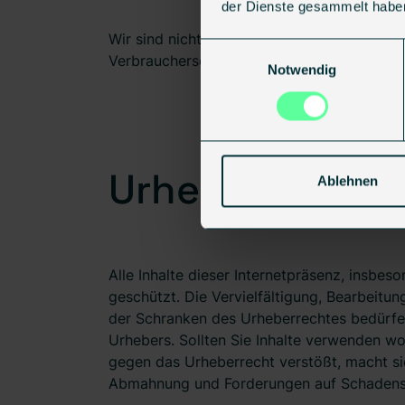
der Dienste gesammelt habe
Wir sind nicht bereit oder verpflichtet, an 
Einwilligungsauswahl
Verbraucherschlichtungsstelle teilzunehmen
Notwendig
Urheberrechts
Ablehnen
Alle Inhalte dieser Internetpräsenz, insbes
geschützt. Die Vervielfältigung, Bearbeitu
der Schranken des Urheberrechtes bedürfen
Urhebers. Sollten Sie Inhalte verwenden wo
gegen das Urheberrecht verstößt, macht sic
Abmahnung und Forderungen auf Schadens