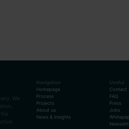
Navigation
Useful
Homepage
Contact
Process
FAQ
many. We
Projects
Press
tion,
About us
Jobs
This
News & Insights
Whitepa
ective
Newslett