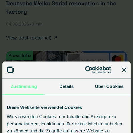
Deutsche Welle: Serial renovation in the
factory
04.08.2026
•
3 min
View post (external) ↗
Press Info
Zustimmung
Details
Über Cookies
Diese Webseite verwendet Cookies
Wir verwenden Cookies, um Inhalte und Anzeigen zu
First DGNB certification of a serial
personalisieren, Funktionen für soziale Medien anbieten
renovation
zu können und die Zugriffe auf unsere Website zu