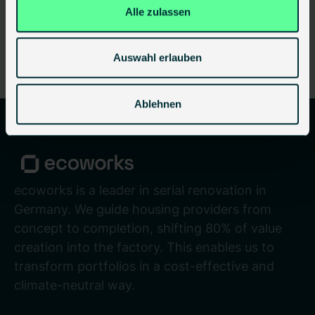
Alle zulassen
08.06.2026
•
3 min
-> Read article
Auswahl erlauben
Ablehnen
ecoworks is a leader in serial renovation in
Germany. We guide housing providers from
concept to completion, shifting 80% of value
creation into the factory. This enables us to
transform portfolios in a cost-effective and
climate-neutral way.