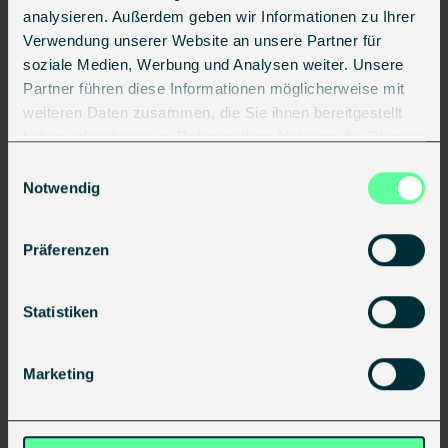
analysieren. Außerdem geben wir Informationen zu Ihrer
10.07.2026
•
2 min
Verwendung unserer Website an unsere Partner für
soziale Medien, Werbung und Analysen weiter. Unsere
-> Read article
Partner führen diese Informationen möglicherweise mit
weiteren Daten zusammen, die Sie ihnen bereitgestellt
haben oder die sie im Rahmen Ihrer Nutzung der Dienste
Press Info
gesammelt haben.
Einwilligungsauswahl
Notwendig
Präferenzen
Statistiken
Construction Site Visit in Nienburg: Serial
Marketing
Refurbishment as a Practical Example for
the Heat Transition