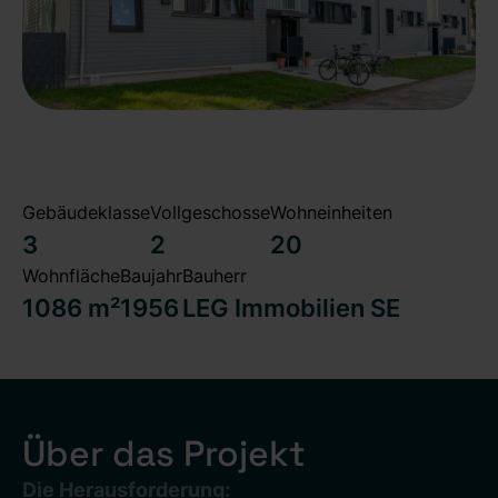
Gebäudeklasse
Vollgeschosse
Wohneinheiten
3
2
20
Wohnfläche
Baujahr
Bauherr
1086 m²
1956
LEG Immobilien SE
Über das Projekt
Die Herausforderung: